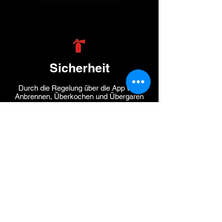
Sicherheit
Durch die Regelung über die App wird
Anbrennen, Überkochen und Übergaren
sicher und zuverlässig verhindert.
Vielseitigkeit
Auf unseren intelligenten Kochfeldern ist es
möglich, gleichzeitig digital und auch
analog (manuell) zu kochen.