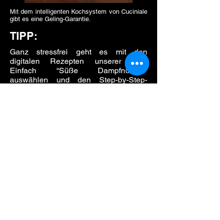
Mit dem intelligenten Kochsystem von Cuciniale
gibt es eine Geling-Garantie.
TIPP:
Ganz stressfrei geht es mit den
digitalen Rezepten unserer App.
Einfach “Süße Dampfnudeln”
auswählen und den Step-by-Step-
Anweisungen folgen. Das klappt mit
Sicherheit!
Dazu passt
Fruchtsaucen
Jede Art von Kompott
Vanillesauce