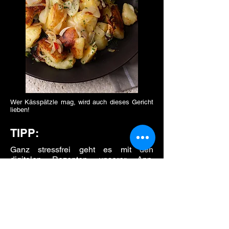
Wer Kässpätzle mag, wird auch dieses Gericht
lieben!
TIPP:
Ganz stressfrei geht es mit den
digitalen Rezepten unserer App.
Einfach “Käsekartoffeln” auswählen
und den Step-by-Step-Anweisungen
folgen. Das klappt mit Sicherheit!
Dazu passt
grüner Salat